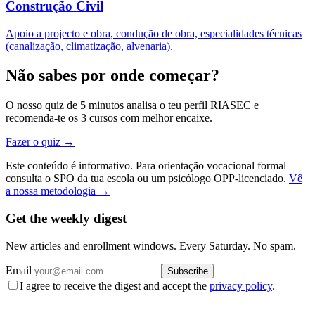
Construção Civil
Apoio a projecto e obra, condução de obra, especialidades técnicas
(canalização, climatização, alvenaria).
Não sabes por onde começar?
O nosso quiz de 5 minutos analisa o teu perfil RIASEC e
recomenda-te os 3 cursos com melhor encaixe.
Fazer o quiz →
Este conteúdo é informativo. Para orientação vocacional formal
consulta o SPO da tua escola ou um psicólogo OPP-licenciado.
Vê
a nossa metodologia →
Get the weekly digest
New articles and enrollment windows. Every Saturday. No spam.
Email
Subscribe
I agree to receive the digest and accept the
privacy policy
.