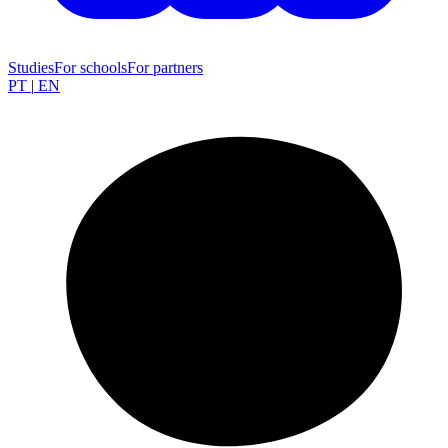
Studies
For schools
For partners
PT
|
EN