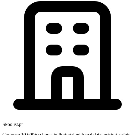
Skoolist.pt
Compare 10,600+ schools in Portugal with real data: pricing, safety,