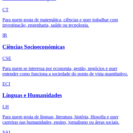
CT
Para quem gosta de matemática, ciências e quer trabalhar com
investigação, engenharia, saúde ou tecnologia.
I
R
Ciências Socioeconómicas
CSE
Para quem se interessa por economia, gestão, negócios e quer
entender como funciona a sociedade do ponto de vista quantitativo.
E
C
I
Línguas e Humanidades
LH
Para quem gosta de línguas, literatura, história, filosofia e quer
carreiras nas humanidades, ensino, jornalismo ou áreas sociais.
S
A
I