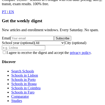
transit, exam results. 100% free.
PT
|
EN
Get the weekly digest
New articles and enrollment windows. Every Saturday. No spam.
Email
Subscribe
School year (optional)
City (optional)
I agree to receive the digest and accept the
privacy policy
.
Discover
Search Schools
Schools in Lisbon
Schools in Porto
Schools in Braga
Schools in Coimbra
Schools in Faro
Comparator
Studies