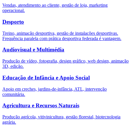
Vendas, atendimento ao cliente, gestão de loja, marketing
operacional.
Desporto
Treino, animação desportiva, gestão de instalações desportivas.
Frequência paralela com prática desportiva federada é vantagem.
Audiovisual e Multimédia
Produção de vídeo, fotografia, design gráfico, web design, animação
3D, edição.
Educação de Infância e Apoio Social
Apoio em creches, jardins-de-infância, ATL, intervenção
comunitária.
Agricultura e Recursos Naturais
Produção agrícola, vitivinicultura, gestão florestal, biotecnologia
agrária.