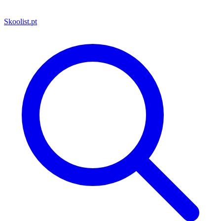
Skoolist
.pt