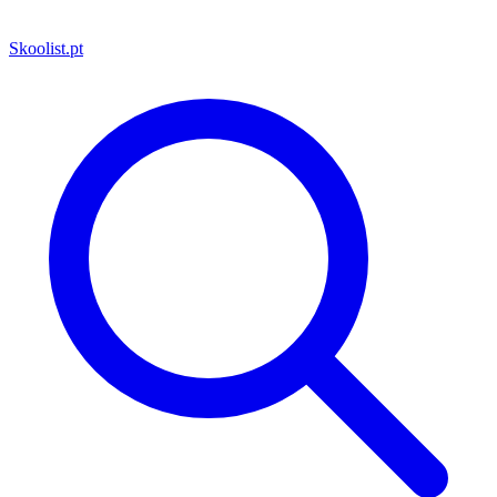
Skoolist
.pt