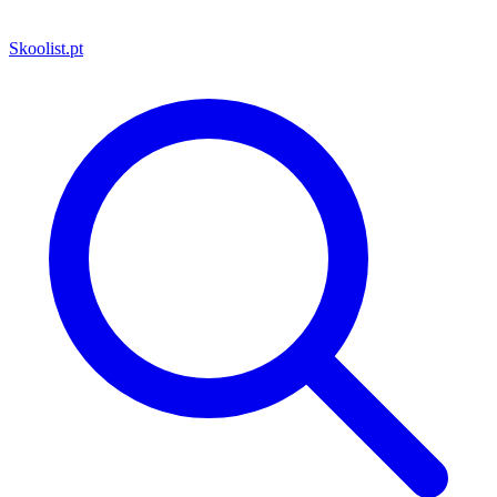
Skoolist
.pt