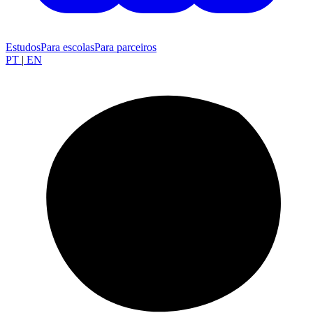
Estudos
Para escolas
Para parceiros
PT
|
EN