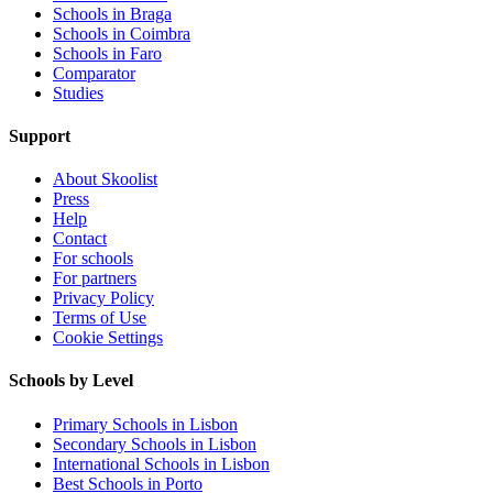
Schools in Braga
Schools in Coimbra
Schools in Faro
Comparator
Studies
Support
About Skoolist
Press
Help
Contact
For schools
For partners
Privacy Policy
Terms of Use
Cookie Settings
Schools by Level
Primary Schools in Lisbon
Secondary Schools in Lisbon
International Schools in Lisbon
Best Schools in Porto