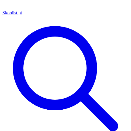
Skoolist
.pt