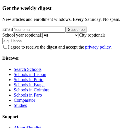
Get the weekly digest
New articles and enrollment windows. Every Saturday. No spam.
Email
Subscribe
School year (optional)
City (optional)
I agree to receive the digest and accept the
privacy policy
.
Discover
Search Schools
Schools in Lisbon
Schools in Porto
Schools in Braga
Schools in Coimbra
Schools in Faro
Comparator
Studies
Support
About Skoolist