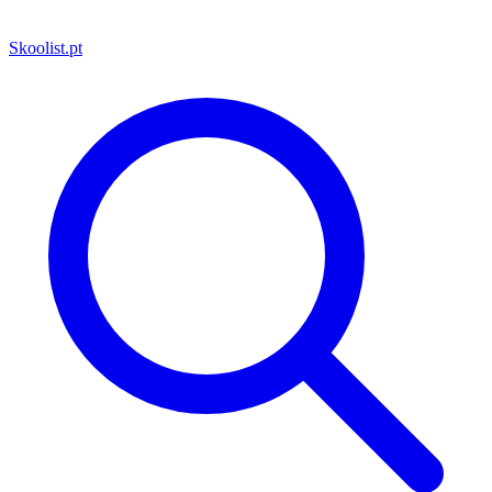
Skoolist
.pt