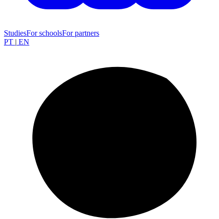
Studies
For schools
For partners
PT
|
EN