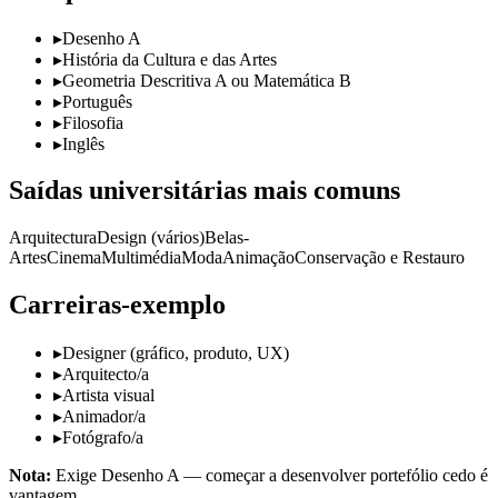
▸
Desenho A
▸
História da Cultura e das Artes
▸
Geometria Descritiva A ou Matemática B
▸
Português
▸
Filosofia
▸
Inglês
Saídas universitárias mais comuns
Arquitectura
Design (vários)
Belas-
Artes
Cinema
Multimédia
Moda
Animação
Conservação e Restauro
Carreiras-exemplo
▸
Designer (gráfico, produto, UX)
▸
Arquitecto/a
▸
Artista visual
▸
Animador/a
▸
Fotógrafo/a
Nota:
Exige Desenho A — começar a desenvolver portefólio cedo é
vantagem.