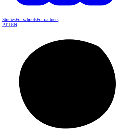
Studies
For schools
For partners
PT
|
EN