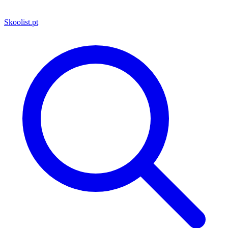
Skoolist
.pt