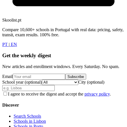
Skoolist.pt
Compare 10,600+ schools in Portugal with real data: pricing, safety,
transit, exam results. 100% free.
PT
|
EN
Get the weekly digest
New articles and enrollment windows. Every Saturday. No spam.
Email
Subscribe
School year (optional)
City (optional)
I agree to receive the digest and accept the
privacy policy
.
Discover
Search Schools
Schools in Lisbon
Schools in Porto