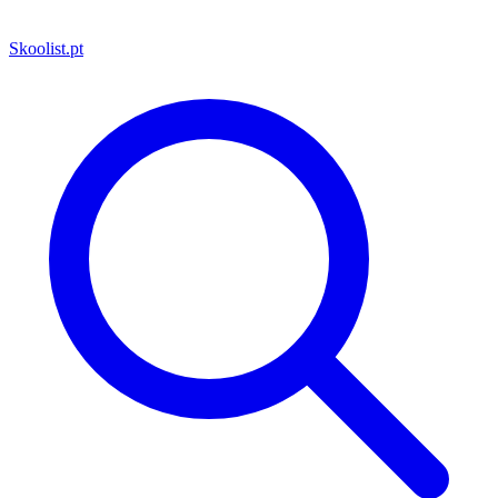
Skoolist
.pt