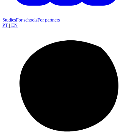
Studies
For schools
For partners
PT
|
EN