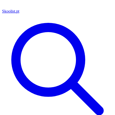
Skoolist
.pt