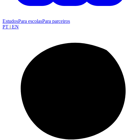
Estudos
Para escolas
Para parceiros
PT
|
EN