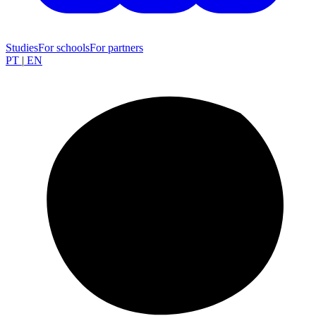
Studies
For schools
For partners
PT
|
EN