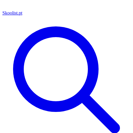
Skoolist
.pt