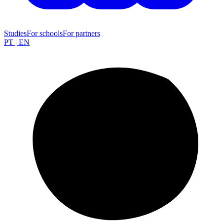
Studies
For schools
For partners
PT
|
EN