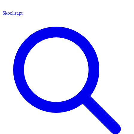
Skoolist
.pt