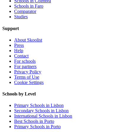
Schools in Coimbra
Schools in Faro
Comparator
Studies
Support
About Skoolist
Press
Help
Contact
For schools
For partners
Privacy Policy
Terms of Use
Cookie Settings
Schools by Level
Primary Schools in Lisbon
Secondary Schools in Lisbon
International Schools in Lisbon
Best Schools in Porto
Primary Schools in Porto