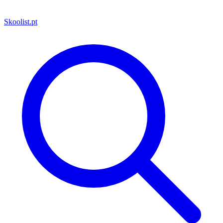
Skoolist
.pt