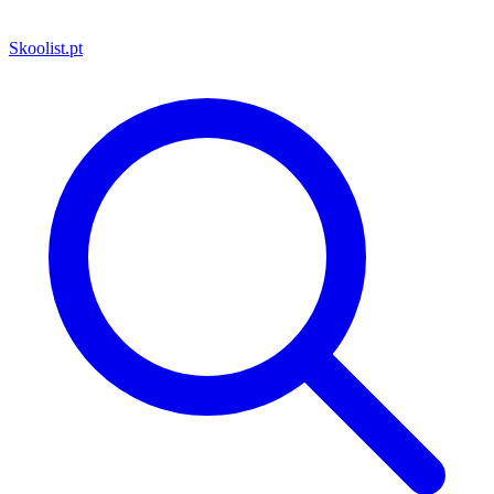
Skoolist
.pt