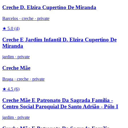
Creche D. Elzira Cupertino De Miranda
Barcelos ·
creche
·
private
★ 5.0
(4)
Creche E Jardim Infantil D. Elzira Cupertino De
Miranda
jardim
·
private
Creche Mãe
Braga ·
creche
·
private
★ 4.5
(6)
Creche Mãe E Patronato Da Sagrada Família -
Centro Social Paroquial De Santo Adrião - Pólo I
jardim
·
private