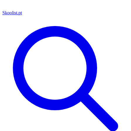
Skoolist
.pt