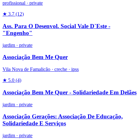
profissional
·
private
★ 3.7
(12)
Ass. Para O Desenvol. Social Vale D`Este -
"Engenho"
jardim
·
private
Associação Bem Me Quer
Vila Nova de Famalicão ·
creche
·
ipss
★ 5.0
(4)
Associação Bem Me Quer - Solidariedade Em Delães
jardim
·
private
Associação Gerações: Associação De Educação,
Solidariedade E Serviços
jardim
·
private