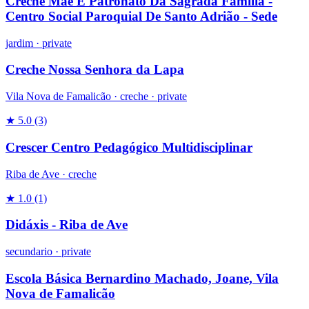
Creche Mãe E Patronato Da Sagrada Família -
Centro Social Paroquial De Santo Adrião - Sede
jardim
·
private
Creche Nossa Senhora da Lapa
Vila Nova de Famalicão ·
creche
·
private
★ 5.0
(3)
Crescer Centro Pedagógico Multidisciplinar
Riba de Ave ·
creche
★ 1.0
(1)
Didáxis - Riba de Ave
secundario
·
private
Escola Básica Bernardino Machado, Joane, Vila
Nova de Famalicão