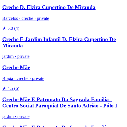
Creche D. Elzira Cupertino De Miranda
Barcelos ·
creche
·
private
★ 5.0
(4)
Creche E Jardim Infantil D. Elzira Cupertino De
Miranda
jardim
·
private
Creche Mãe
Braga ·
creche
·
private
★ 4.5
(6)
Creche Mãe E Patronato Da Sagrada Família -
Centro Social Paroquial De Santo Adrião - Pólo I
jardim
·
private