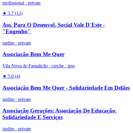
profissional
·
private
★ 3.7
(12)
Ass. Para O Desenvol. Social Vale D`Este -
"Engenho"
jardim
·
private
Associação Bem Me Quer
Vila Nova de Famalicão ·
creche
·
ipss
★ 5.0
(4)
Associação Bem Me Quer - Solidariedade Em Delães
jardim
·
private
Associação Gerações: Associação De Educação,
Solidariedade E Serviços
jardim
·
private