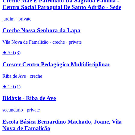
Creche Mãe E Patronato Da Sagrada Família -
Centro Social Paroquial De Santo Adrião - Sede
jardim
·
private
Creche Nossa Senhora da Lapa
Vila Nova de Famalicão ·
creche
·
private
★ 5.0
(3)
Crescer Centro Pedagógico Multidisciplinar
Riba de Ave ·
creche
★ 1.0
(1)
Didáxis - Riba de Ave
secundario
·
private
Escola Básica Bernardino Machado, Joane, Vila
Nova de Famalicão