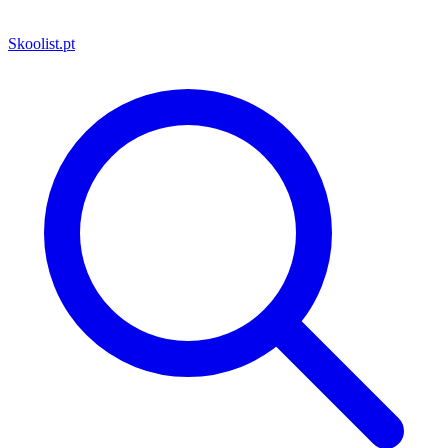
Skoolist
.pt