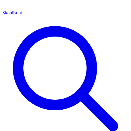
Skoolist
.pt