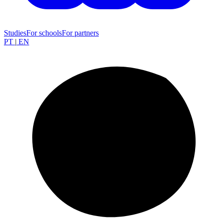
Studies
For schools
For partners
PT
|
EN