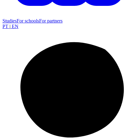
Studies
For schools
For partners
PT
|
EN