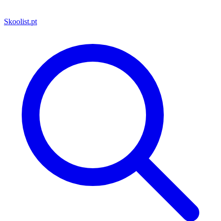
Skoolist
.pt