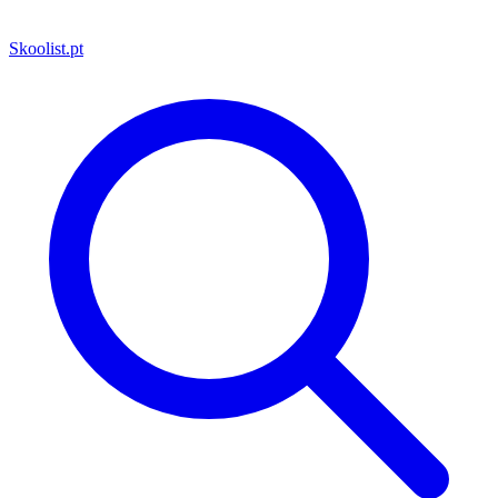
Skoolist
.pt