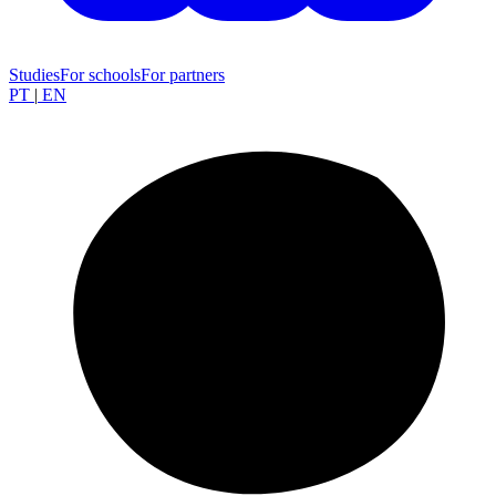
Studies
For schools
For partners
PT
|
EN