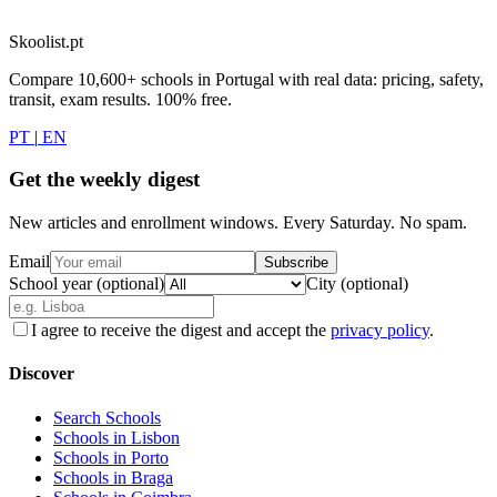
Skoolist.pt
Compare 10,600+ schools in Portugal with real data: pricing, safety,
transit, exam results. 100% free.
PT
|
EN
Get the weekly digest
New articles and enrollment windows. Every Saturday. No spam.
Email
Subscribe
School year (optional)
City (optional)
I agree to receive the digest and accept the
privacy policy
.
Discover
Search Schools
Schools in Lisbon
Schools in Porto
Schools in Braga