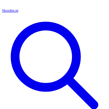
Skoolist
.pt