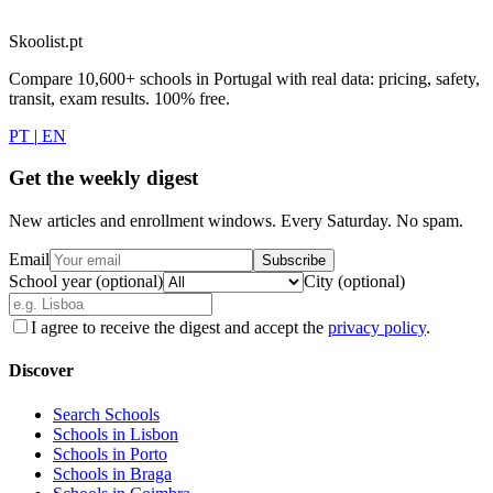
Skoolist.pt
Compare 10,600+ schools in Portugal with real data: pricing, safety,
transit, exam results. 100% free.
PT
|
EN
Get the weekly digest
New articles and enrollment windows. Every Saturday. No spam.
Email
Subscribe
School year (optional)
City (optional)
I agree to receive the digest and accept the
privacy policy
.
Discover
Search Schools
Schools in Lisbon
Schools in Porto
Schools in Braga