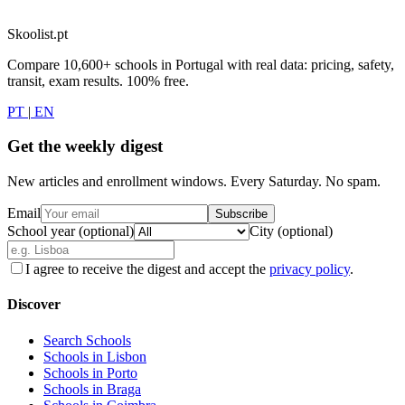
Skoolist.pt
Compare 10,600+ schools in Portugal with real data: pricing, safety,
transit, exam results. 100% free.
PT
|
EN
Get the weekly digest
New articles and enrollment windows. Every Saturday. No spam.
Email
Subscribe
School year (optional)
City (optional)
I agree to receive the digest and accept the
privacy policy
.
Discover
Search Schools
Schools in Lisbon
Schools in Porto
Schools in Braga