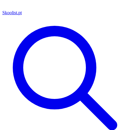
Skoolist
.pt