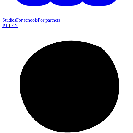
Studies
For schools
For partners
PT
|
EN