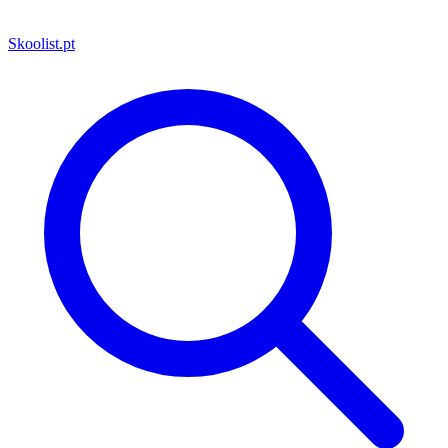
Skoolist
.pt