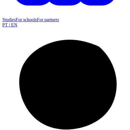
Studies
For schools
For partners
PT
|
EN