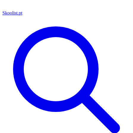
Skoolist
.pt