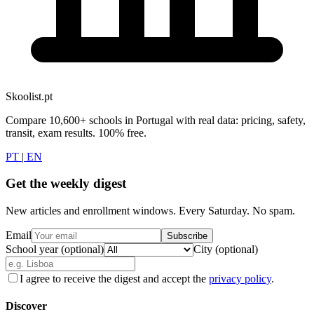
Skoolist.pt
Compare 10,600+ schools in Portugal with real data: pricing, safety,
transit, exam results. 100% free.
PT
|
EN
Get the weekly digest
New articles and enrollment windows. Every Saturday. No spam.
Email
Subscribe
School year (optional)
City (optional)
I agree to receive the digest and accept the
privacy policy
.
Discover