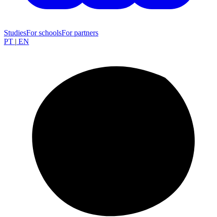
Studies
For schools
For partners
PT
|
EN