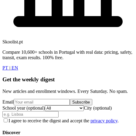
Skoolist.pt
Compare 10,600+ schools in Portugal with real data: pricing, safety,
transit, exam results. 100% free.
PT
|
EN
Get the weekly digest
New articles and enrollment windows. Every Saturday. No spam.
Email
Subscribe
School year (optional)
City (optional)
I agree to receive the digest and accept the
privacy policy
.
Discover