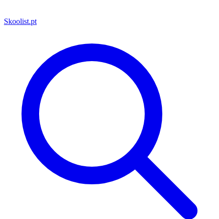
Skoolist
.pt