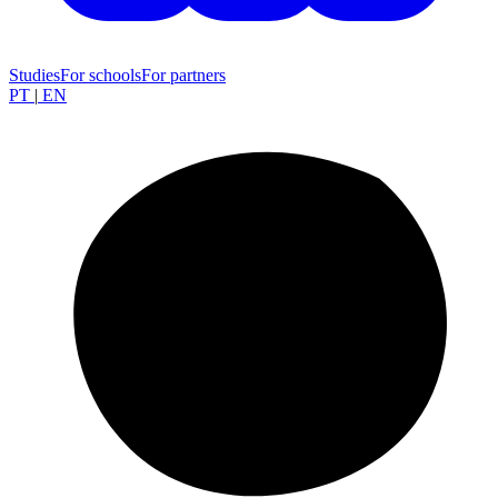
Studies
For schools
For partners
PT
|
EN