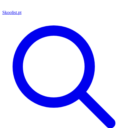
Skoolist
.pt