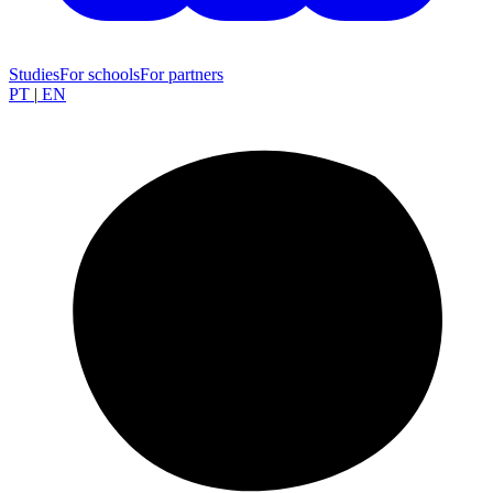
Studies
For schools
For partners
PT
|
EN