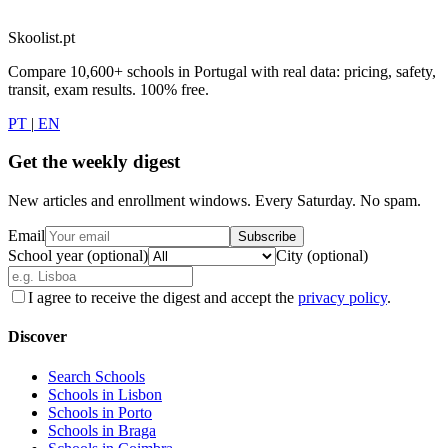
Skoolist.pt
Compare 10,600+ schools in Portugal with real data: pricing, safety,
transit, exam results. 100% free.
PT
|
EN
Get the weekly digest
New articles and enrollment windows. Every Saturday. No spam.
Email
Subscribe
School year (optional)
City (optional)
I agree to receive the digest and accept the
privacy policy
.
Discover
Search Schools
Schools in Lisbon
Schools in Porto
Schools in Braga