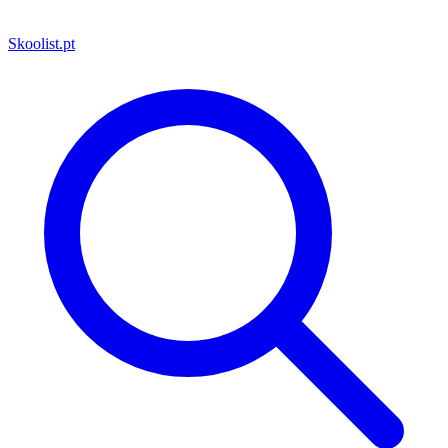
Skoolist
.pt