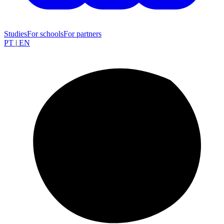
Studies
For schools
For partners
PT
|
EN