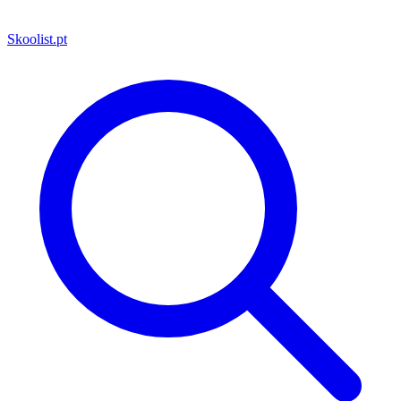
Skoolist
.pt