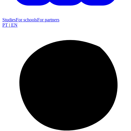
Studies
For schools
For partners
PT
|
EN