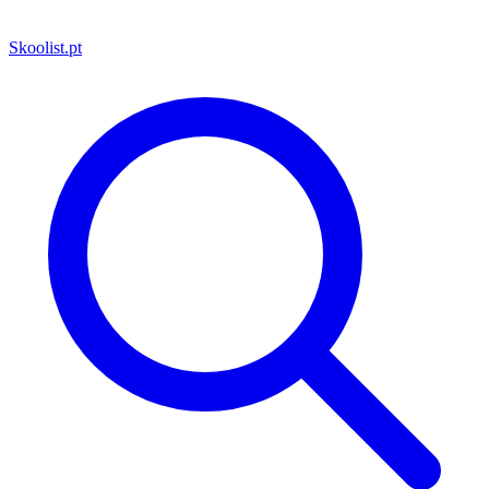
Skoolist
.pt