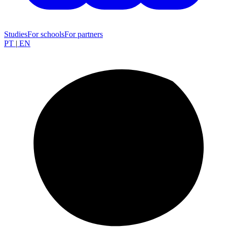
Studies
For schools
For partners
PT
|
EN