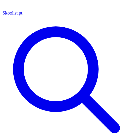
Skoolist
.pt