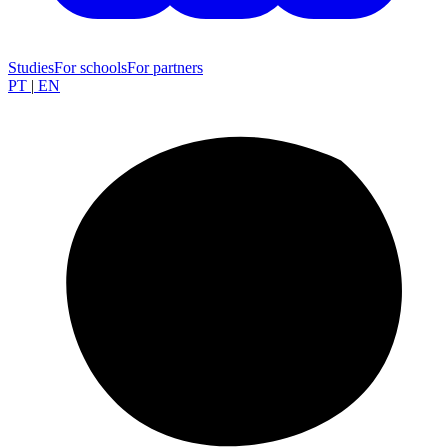
Studies
For schools
For partners
PT
|
EN