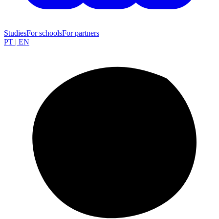
Studies
For schools
For partners
PT
|
EN