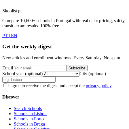
Skoolist.pt
Compare 10,600+ schools in Portugal with real data: pricing, safety,
transit, exam results. 100% free.
PT
|
EN
Get the weekly digest
New articles and enrollment windows. Every Saturday. No spam.
Email
Subscribe
School year (optional)
City (optional)
I agree to receive the digest and accept the
privacy policy
.
Discover
Search Schools
Schools in Lisbon
Schools in Porto
Schools in Braga