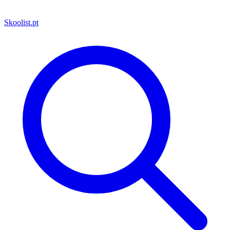
Skoolist
.pt