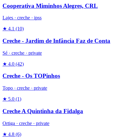
Cooperativa Miminhos Alegres, CRL
Lajes ·
creche
·
ipss
★ 4.1
(10)
Creche - Jardim de Infância Faz de Conta
Sé ·
creche
·
private
★ 4.0
(42)
Creche - Os TOPinhos
Topo ·
creche
·
private
★ 5.0
(1)
Creche A Quintinha da Fidalga
Ortiga ·
creche
·
private
★ 4.8
(6)