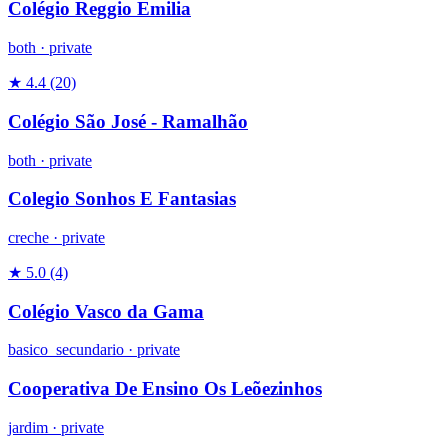
Colégio Reggio Emilia
both
·
private
★ 4.4
(20)
Colégio São José - Ramalhão
both
·
private
Colegio Sonhos E Fantasias
creche
·
private
★ 5.0
(4)
Colégio Vasco da Gama
basico_secundario
·
private
Cooperativa De Ensino Os Leõezinhos
jardim
·
private