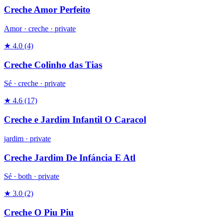
Creche Amor Perfeito
Amor ·
creche
·
private
★ 4.0
(4)
Creche Colinho das Tias
Sé ·
creche
·
private
★ 4.6
(17)
Creche e Jardim Infantil O Caracol
jardim
·
private
Creche Jardim De Infáncia E Atl
Sé ·
both
·
private
★ 3.0
(2)
Creche O Piu Piu