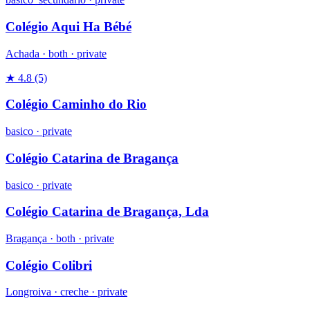
Colégio Aqui Ha Bébé
Achada ·
both
·
private
★ 4.8
(5)
Colégio Caminho do Rio
basico
·
private
Colégio Catarina de Bragança
basico
·
private
Colégio Catarina de Bragança, Lda
Bragança ·
both
·
private
Colégio Colibri
Longroiva ·
creche
·
private