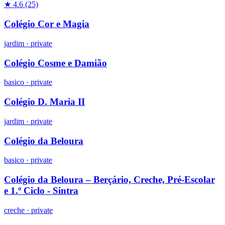
★ 4.6
(25)
Colégio Cor e Magia
jardim
·
private
Colégio Cosme e Damião
basico
·
private
Colégio D. Maria II
jardim
·
private
Colégio da Beloura
basico
·
private
Colégio da Beloura – Berçário, Creche, Pré-Escolar
e 1.º Ciclo - Sintra
creche
·
private