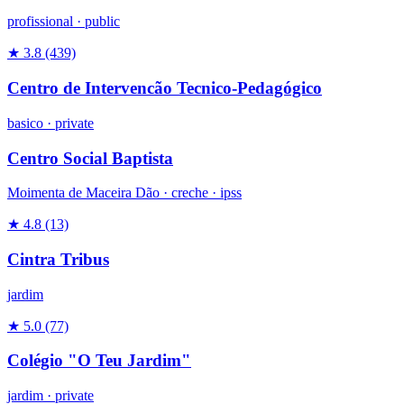
profissional
·
public
★ 3.8
(439)
Centro de Intervencão Tecnico-Pedagógico
basico
·
private
Centro Social Baptista
Moimenta de Maceira Dão ·
creche
·
ipss
★ 4.8
(13)
Cintra Tribus
jardim
★ 5.0
(77)
Colégio "O Teu Jardim"
jardim
·
private