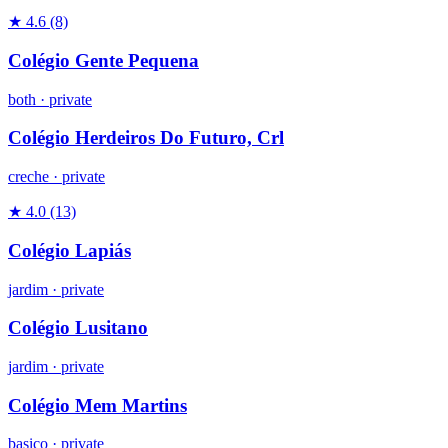
★ 4.6
(8)
Colégio Gente Pequena
both
·
private
Colégio Herdeiros Do Futuro, Crl
creche
·
private
★ 4.0
(13)
Colégio Lapiás
jardim
·
private
Colégio Lusitano
jardim
·
private
Colégio Mem Martins
basico
·
private