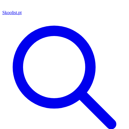
Skoolist
.pt