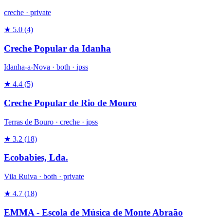
creche
·
private
★ 5.0
(4)
Creche Popular da Idanha
Idanha-a-Nova ·
both
·
ipss
★ 4.4
(5)
Creche Popular de Rio de Mouro
Terras de Bouro ·
creche
·
ipss
★ 3.2
(18)
Ecobabies, Lda.
Vila Ruiva ·
both
·
private
★ 4.7
(18)
EMMA - Escola de Música de Monte Abraão