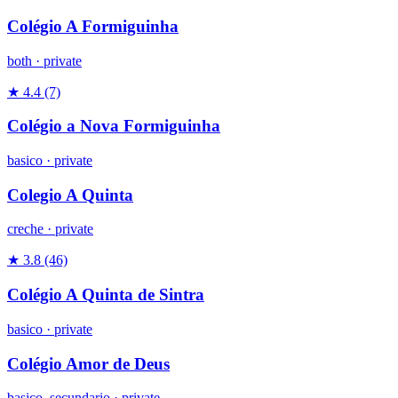
Colégio A Formiguinha
both
·
private
★ 4.4
(7)
Colégio a Nova Formiguinha
basico
·
private
Colegio A Quinta
creche
·
private
★ 3.8
(46)
Colégio A Quinta de Sintra
basico
·
private
Colégio Amor de Deus
basico_secundario
·
private