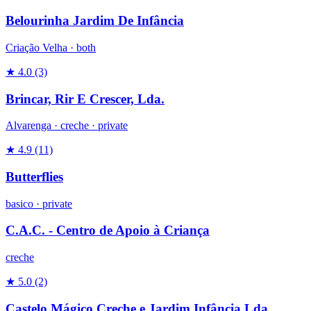
Belourinha Jardim De Infância
Criação Velha ·
both
★ 4.0
(3)
Brincar, Rir E Crescer, Lda.
Alvarenga ·
creche
·
private
★ 4.9
(11)
Butterflies
basico
·
private
C.A.C. - Centro de Apoio à Criança
creche
★ 5.0
(2)
Castelo Mágico Creche e Jardim Infância Lda