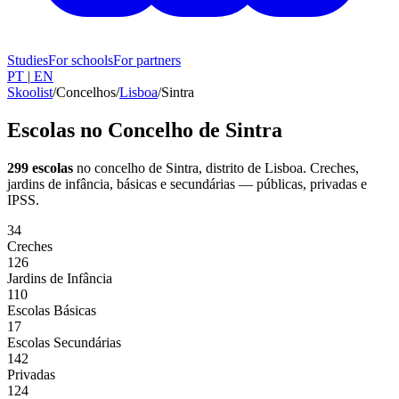
Studies
For schools
For partners
PT
|
EN
Skoolist
/
Concelhos
/
Lisboa
/
Sintra
Escolas no Concelho de Sintra
299 escolas
no concelho de Sintra
, distrito de Lisboa
. Creches,
jardins de infância, básicas e secundárias — públicas, privadas e
IPSS.
34
Creches
126
Jardins de Infância
110
Escolas Básicas
17
Escolas Secundárias
142
Privadas
124