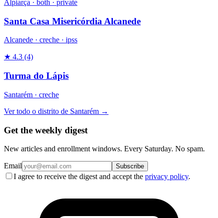
Alpiarça ·
both
·
private
Santa Casa Misericórdia Alcanede
Alcanede ·
creche
·
ipss
★ 4.3
(4)
Turma do Lápis
Santarém ·
creche
Ver todo o distrito de Santarém →
Get the weekly digest
New articles and enrollment windows. Every Saturday. No spam.
Email
Subscribe
I agree to receive the digest and accept the
privacy policy
.