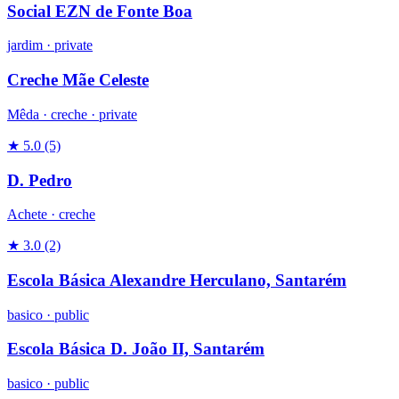
Social EZN de Fonte Boa
jardim
·
private
Creche Mãe Celeste
Mêda ·
creche
·
private
★ 5.0
(5)
D. Pedro
Achete ·
creche
★ 3.0
(2)
Escola Básica Alexandre Herculano, Santarém
basico
·
public
Escola Básica D. João II, Santarém
basico
·
public