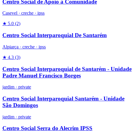
Centro Social de Apoio à Comunidade
Casevel ·
creche
·
ipss
★ 5.0
(2)
Centro Social Interparoquial De Santarém
Alpiarça ·
creche
·
ipss
★ 4.3
(3)
Centro Social Interparoquial de Santarém - Unidade
Padre Manuel Francisco Borges
jardim
·
private
Centro Social Interparoquial Santarém - Unidade
São Domingos
jardim
·
private
Centro Social Serra do Alecrim IPSS