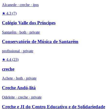
Alcanede ·
creche
·
ipss
★ 4.3
(7)
Colégio Valle dos Príncipes
Santarém ·
both
·
private
Conservatório de Música de Santarém
profissional
·
private
★ 4.4
(23)
creche
Achete ·
both
·
private
Creche Andó-litá
Odeleite ·
creche
·
private
Creche e JI do Centro Educativo e de Solidariedade