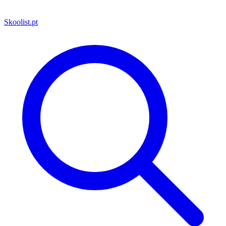
Skoolist
.pt