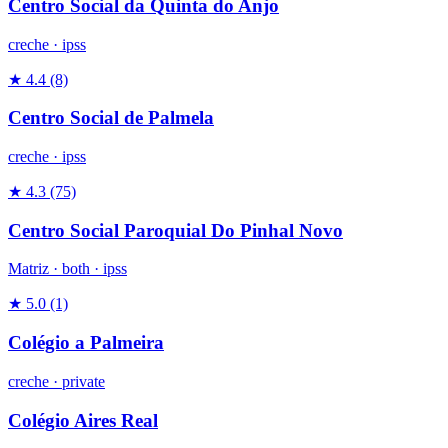
Centro Social da Quinta do Anjo
creche
·
ipss
★ 4.4
(8)
Centro Social de Palmela
creche
·
ipss
★ 4.3
(75)
Centro Social Paroquial Do Pinhal Novo
Matriz ·
both
·
ipss
★ 5.0
(1)
Colégio a Palmeira
creche
·
private
Colégio Aires Real