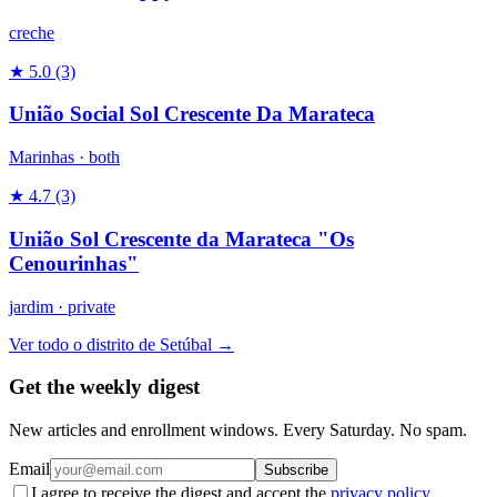
creche
★ 5.0
(3)
União Social Sol Crescente Da Marateca
Marinhas ·
both
★ 4.7
(3)
União Sol Crescente da Marateca "Os
Cenourinhas"
jardim
·
private
Ver todo o distrito de Setúbal →
Get the weekly digest
New articles and enrollment windows. Every Saturday. No spam.
Email
Subscribe
I agree to receive the digest and accept the
privacy policy
.