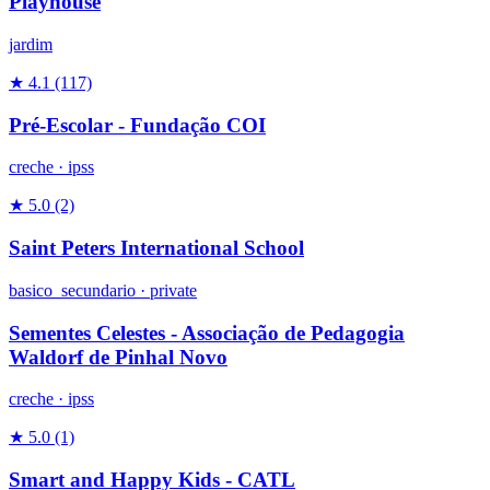
Playhouse
jardim
★ 4.1
(117)
Pré-Escolar - Fundação COI
creche
·
ipss
★ 5.0
(2)
Saint Peters International School
basico_secundario
·
private
Sementes Celestes - Associação de Pedagogia
Waldorf de Pinhal Novo
creche
·
ipss
★ 5.0
(1)
Smart and Happy Kids - CATL