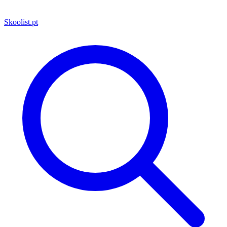
Skoolist
.pt