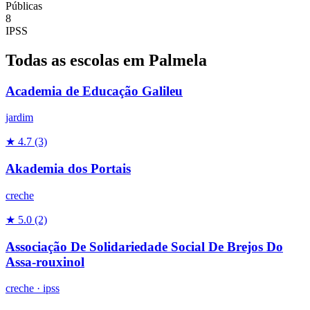
Públicas
8
IPSS
Todas as escolas em Palmela
Academia de Educação Galileu
jardim
★ 4.7
(3)
Akademia dos Portais
creche
★ 5.0
(2)
Associação De Solidariedade Social De Brejos Do
Assa-rouxinol
creche
·
ipss