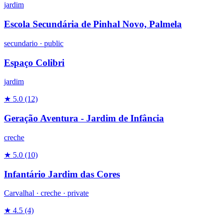
jardim
Escola Secundária de Pinhal Novo, Palmela
secundario
·
public
Espaço Colibri
jardim
★ 5.0
(12)
Geração Aventura - Jardim de Infância
creche
★ 5.0
(10)
Infantário Jardim das Cores
Carvalhal ·
creche
·
private
★ 4.5
(4)