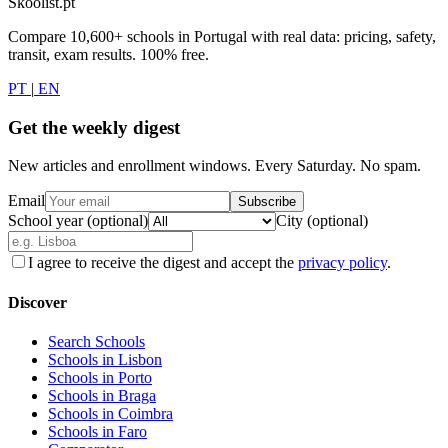
Skoolist.pt
Compare 10,600+ schools in Portugal with real data: pricing, safety,
transit, exam results. 100% free.
PT
|
EN
Get the weekly digest
New articles and enrollment windows. Every Saturday. No spam.
Email
Subscribe
School year (optional)
City (optional)
I agree to receive the digest and accept the
privacy policy
.
Discover
Search Schools
Schools in Lisbon
Schools in Porto
Schools in Braga
Schools in Coimbra
Schools in Faro