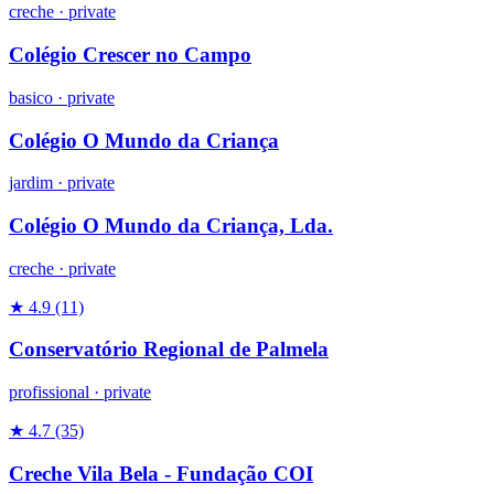
creche
·
private
Colégio Crescer no Campo
basico
·
private
Colégio O Mundo da Criança
jardim
·
private
Colégio O Mundo da Criança, Lda.
creche
·
private
★ 4.9
(11)
Conservatório Regional de Palmela
profissional
·
private
★ 4.7
(35)
Creche Vila Bela - Fundação COI