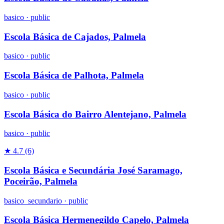
basico
·
public
Escola Básica de Cajados, Palmela
basico
·
public
Escola Básica de Palhota, Palmela
basico
·
public
Escola Básica do Bairro Alentejano, Palmela
basico
·
public
★ 4.7
(6)
Escola Básica e Secundária José Saramago,
Poceirão, Palmela
basico_secundario
·
public
Escola Básica Hermenegildo Capelo, Palmela