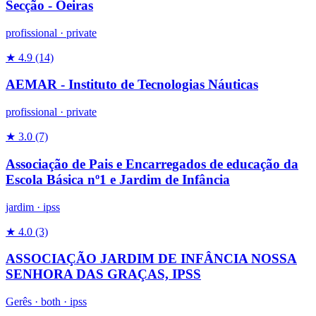
Secção - Oeiras
profissional
·
private
★ 4.9
(14)
AEMAR - Instituto de Tecnologias Náuticas
profissional
·
private
★ 3.0
(7)
Associação de Pais e Encarregados de educação da
Escola Básica nº1 e Jardim de Infância
jardim
·
ipss
★ 4.0
(3)
ASSOCIAÇÃO JARDIM DE INFÂNCIA NOSSA
SENHORA DAS GRAÇAS, IPSS
Gerês ·
both
·
ipss