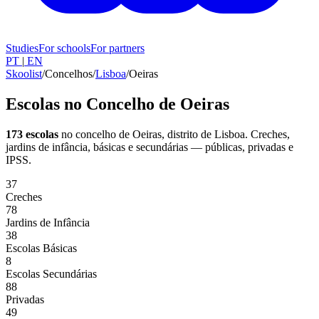
Studies
For schools
For partners
PT
|
EN
Skoolist
/
Concelhos
/
Lisboa
/
Oeiras
Escolas no Concelho de Oeiras
173 escolas
no concelho de Oeiras
, distrito de Lisboa
. Creches,
jardins de infância, básicas e secundárias — públicas, privadas e
IPSS.
37
Creches
78
Jardins de Infância
38
Escolas Básicas
8
Escolas Secundárias
88
Privadas
49