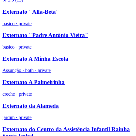
Externato "Alfa-Beta"
basico
·
private
Externato "Padre António Vieira"
basico
·
private
Externato A Minha Escola
Assunção ·
both
·
private
Externato A Palmeirinha
creche
·
private
Externato da Alameda
jardim
·
private
Externato do Centro da Assistência Infantil Rainha
Santa Isabel