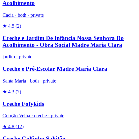
Acolhimento
Cacia ·
both
·
private
★ 4.5
(2)
Creche e Jardim De Infância Nossa Senhora Do
Acolhimento - Obra Social Madre Maria Clara
jardim
·
private
Creche e Pré-Escolar Madre Maria Clara
Santa Maria ·
both
·
private
★ 4.3
(7)
Creche Fofykids
Criação Velha ·
creche
·
private
★ 4.8
(12)
Creche Golfinho Saltitão