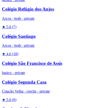
Colégio Refúgio dos Anjos
Arcos ·
both
·
private
★ 5.0
(7)
Colégio Santiago
Arcos ·
both
·
private
★ 4.6
(18)
Colégio São Francisco de Assis
basico
·
private
Colégio Segunda Casa
Criação Velha ·
creche
·
private
★ 5.0
(6)