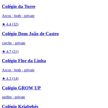
Colégio da Torre
Arcos ·
both
·
private
★ 4.4
(32)
Colégio Dom João de Castro
creche
·
private
★ 4.7
(21)
Colégio Flor da Linha
Arcos ·
both
·
private
★ 4.3
(14)
Colégio GROW UP
jardim
·
private
Colégio Kriabebés