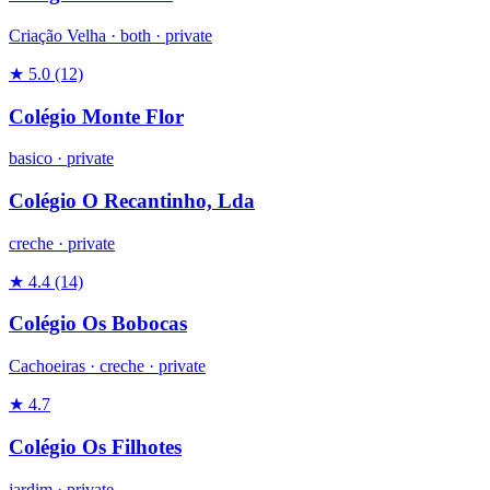
Criação Velha ·
both
·
private
★ 5.0
(12)
Colégio Monte Flor
basico
·
private
Colégio O Recantinho, Lda
creche
·
private
★ 4.4
(14)
Colégio Os Bobocas
Cachoeiras ·
creche
·
private
★ 4.7
Colégio Os Filhotes
jardim
·
private