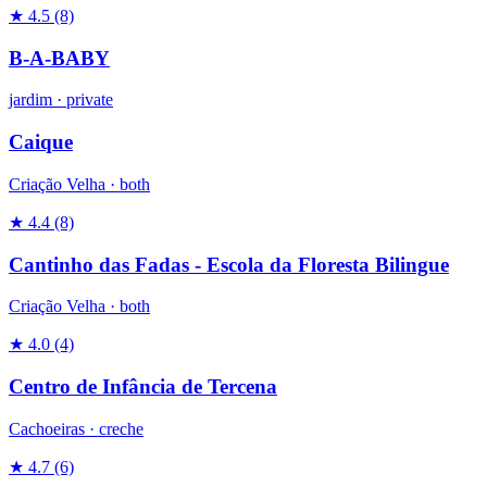
★ 4.5
(8)
B-A-BABY
jardim
·
private
Caique
Criação Velha ·
both
★ 4.4
(8)
Cantinho das Fadas - Escola da Floresta Bilingue
Criação Velha ·
both
★ 4.0
(4)
Centro de Infância de Tercena
Cachoeiras ·
creche
★ 4.7
(6)