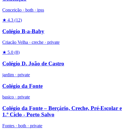
Conceição ·
both
·
ipss
★ 4.3
(12)
Colégio B-a-Baby
Criação Velha ·
creche
·
private
★ 5.0
(8)
Colégio D. João de Castro
jardim
·
private
Colégio da Fonte
basico
·
private
Colégio da Fonte – Berçário, Creche, Pré-Escolar e
1.º Ciclo - Porto Salvo
Fontes ·
both
·
private