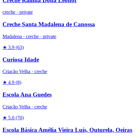
Creche Rainha Dona Leonor
creche
·
private
Creche Santa Madalena de Canossa
Madalena ·
creche
·
private
★ 3.9
(63)
Curiosa Idade
Criação Velha ·
creche
★ 4.9
(8)
Escola Ana Guedes
Criação Velha ·
creche
★ 5.0
(70)
Escola Básica Amélia Vieira Luís, Outurela, Oeiras