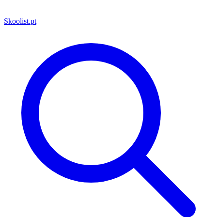
Skoolist
.pt