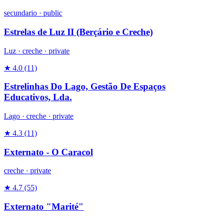
secundario
·
public
Estrelas de Luz II (Berçário e Creche)
Luz ·
creche
·
private
★ 4.0
(11)
Estrelinhas Do Lago, Gestão De Espaços
Educativos, Lda.
Lago ·
creche
·
private
★ 4.3
(11)
Externato - O Caracol
creche
·
private
★ 4.7
(55)
Externato "Marité"