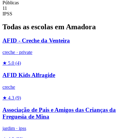
Públicas
11
IPSS
Todas as escolas em Amadora
AFID - Creche da Venteira
creche
·
private
★ 5.0
(4)
AFID Kids Alfragide
creche
★ 4.3
(9)
Associação de Pais e Amigos das Crianças da
Freguesia de Mina
jardim
·
ipss