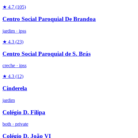
★ 4.7
(105)
Centro Social Paroquial De Brandoa
jardim
·
ipss
★ 4.3
(23)
Centro Social Paroquial de S. Brás
creche
·
ipss
★ 4.3
(12)
Cinderela
jardim
Colégio D. Filipa
both
·
private
Colégio D. João VI