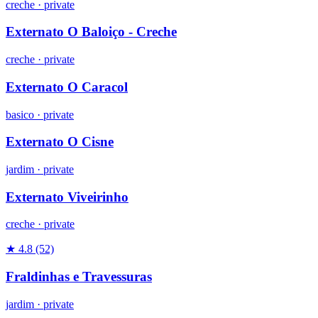
creche
·
private
Externato O Baloiço - Creche
creche
·
private
Externato O Caracol
basico
·
private
Externato O Cisne
jardim
·
private
Externato Viveirinho
creche
·
private
★ 4.8
(52)
Fraldinhas e Travessuras
jardim
·
private