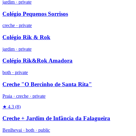
jardim
·
private
Colégio Pequenos Sorrisos
creche
·
private
Colégio Rik & Rok
jardim
·
private
Colégio Rik&Rok Amadora
both
·
private
Creche "O Bercinho de Santa Rita"
Praia ·
creche
·
private
★ 4.3
(8)
Creche + Jardim de Infância da Falagueira
Benlhevai ·
both
·
public