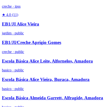
creche
·
ipss
★ 4.0
(11)
EB1/JI Alice Vieira
jardim
·
public
EB1/JI/Creche Aprígio Gomes
creche
·
public
Escola Básica Alice Leite, Alfornelos, Amadora
basico
·
public
Escola Básica Alice Vieira, Buraca, Amadora
basico
·
public
Escola Básica Almeida Garrett, Alfragide, Amadora