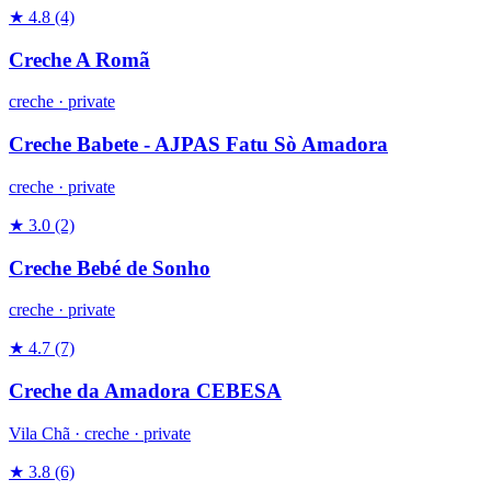
★ 4.8
(4)
Creche A Romã
creche
·
private
Creche Babete - AJPAS Fatu Sò Amadora
creche
·
private
★ 3.0
(2)
Creche Bebé de Sonho
creche
·
private
★ 4.7
(7)
Creche da Amadora CEBESA
Vila Chã ·
creche
·
private
★ 3.8
(6)