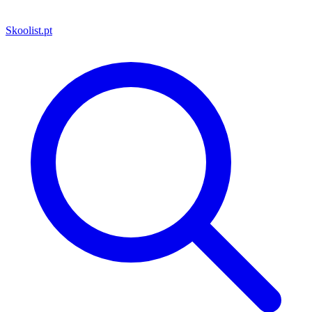
Skoolist
.pt