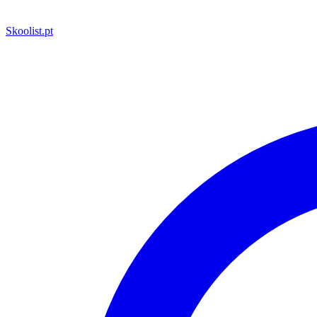
Skoolist
.pt