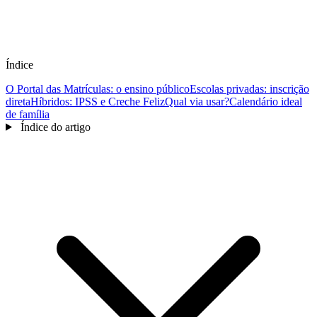
Índice
O Portal das Matrículas: o ensino público
Escolas privadas: inscrição
direta
Híbridos: IPSS e Creche Feliz
Qual via usar?
Calendário ideal
de família
Índice do artigo