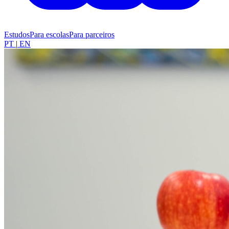
Estudos
Para escolas
Para parceiros
PT
|
EN