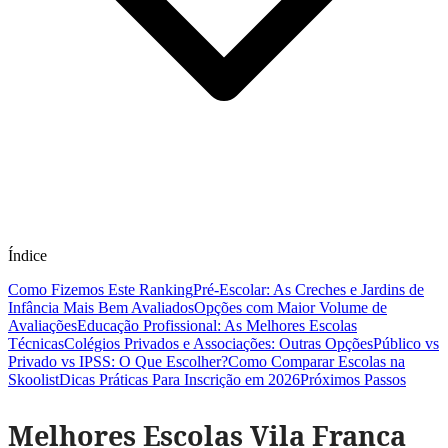
Índice
Como Fizemos Este Ranking
Pré-Escolar: As Creches e Jardins de
Infância Mais Bem Avaliados
Opções com Maior Volume de
Avaliações
Educação Profissional: As Melhores Escolas
Técnicas
Colégios Privados e Associações: Outras Opções
Público vs
Privado vs IPSS: O Que Escolher?
Como Comparar Escolas na
Skoolist
Dicas Práticas Para Inscrição em 2026
Próximos Passos
Melhores Escolas Vila Franca