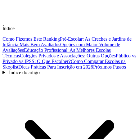
Índice
Como Fizemos Este Ranking
Pré-Escolar: As Creches e Jardins de
Infância Mais Bem Avaliados
Opções com Maior Volume de
Avaliações
Educação Profissional: As Melhores Escolas
Técnicas
Colégios Privados e Associações: Outras Opções
Público vs
Privado vs IPSS: O Que Escolher?
Como Comparar Escolas na
Skoolist
Dicas Práticas Para Inscrição em 2026
Próximos Passos
Índice do artigo