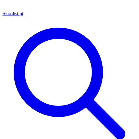
Skoolist
.pt