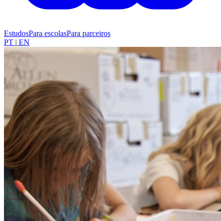
Estudos
Para escolas
Para parceiros
PT
|
EN