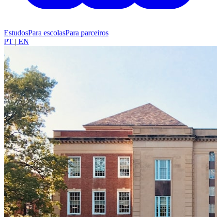
Estudos
Para escolas
Para parceiros
PT
|
EN