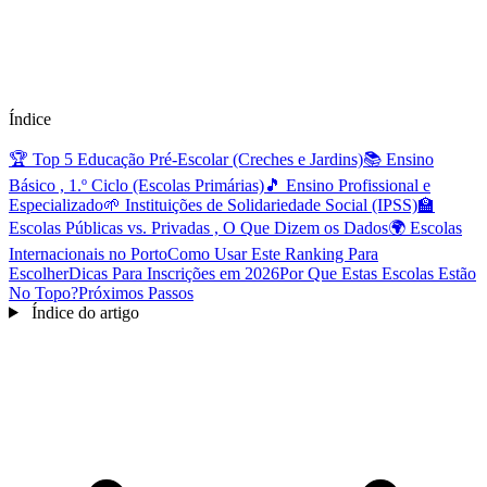
Índice
🏆 Top 5 Educação Pré-Escolar (Creches e Jardins)
📚 Ensino
Básico , 1.º Ciclo (Escolas Primárias)
🎵 Ensino Profissional e
Especializado
🌱 Instituições de Solidariedade Social (IPSS)
🏫
Escolas Públicas vs. Privadas , O Que Dizem os Dados
🌍 Escolas
Internacionais no Porto
Como Usar Este Ranking Para
Escolher
Dicas Para Inscrições em 2026
Por Que Estas Escolas Estão
No Topo?
Próximos Passos
Índice do artigo