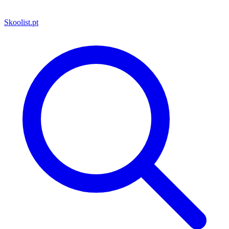
Skoolist
.pt