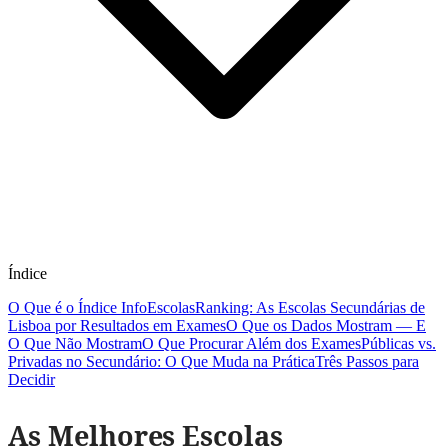
Índice
O Que é o Índice InfoEscolas
Ranking: As Escolas Secundárias de
Lisboa por Resultados em Exames
O Que os Dados Mostram — E
O Que Não Mostram
O Que Procurar Além dos Exames
Públicas vs.
Privadas no Secundário: O Que Muda na Prática
Três Passos para
Decidir
As Melhores Escolas