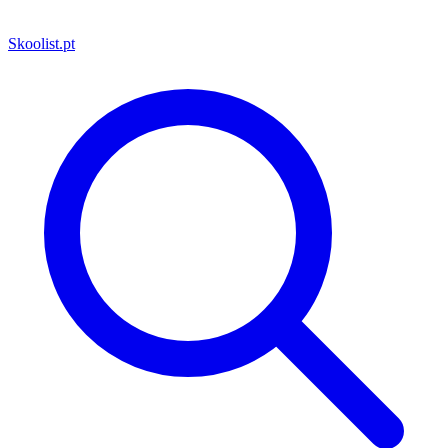
Skoolist
.pt