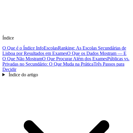
Índice
O Que é o Índice InfoEscolas
Ranking: As Escolas Secundárias de
Lisboa por Resultados em Exames
O Que os Dados Mostram — E
O Que Não Mostram
O Que Procurar Além dos Exames
Públicas vs.
Privadas no Secundário: O Que Muda na Prática
Três Passos para
Decidir
Índice do artigo