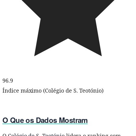
96.9
Índice máximo (Colégio de S. Teotónio)
O Que os Dados Mostram
O
Colégio de S. Teotónio
lidera o ranking com