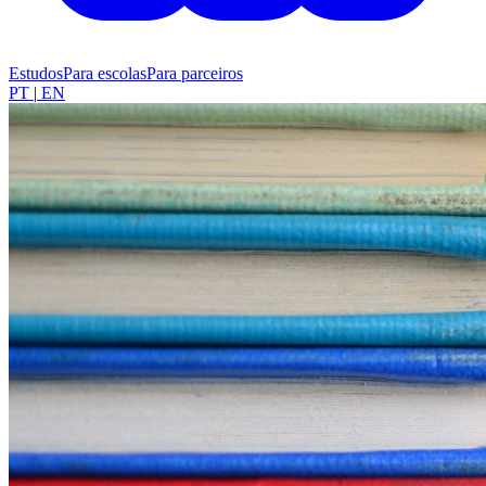
Estudos
Para escolas
Para parceiros
PT
|
EN