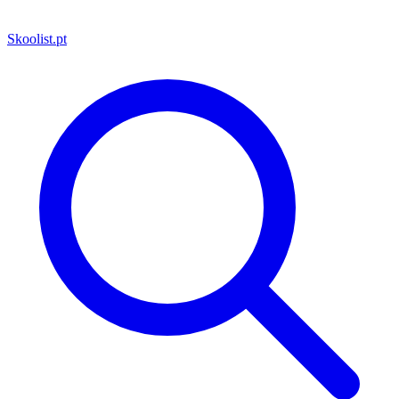
Skoolist
.pt