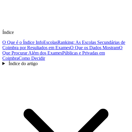
Índice
O Que é o Índice InfoEscolas
Ranking: As Escolas Secundárias de
Coimbra por Resultados em Exames
O Que os Dados Mostram
O
Que Procurar Além dos Exames
Públicas e Privadas em
Coimbra
Como Decidir
Índice do artigo