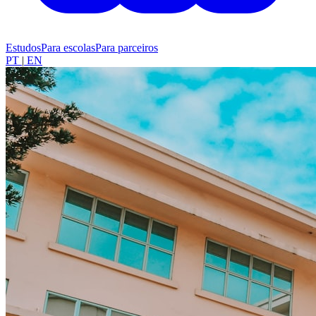
Estudos
Para escolas
Para parceiros
PT
|
EN