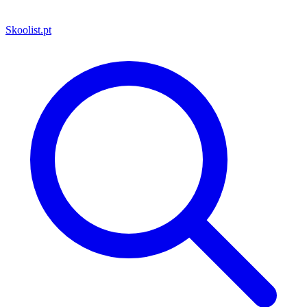
Skoolist
.pt