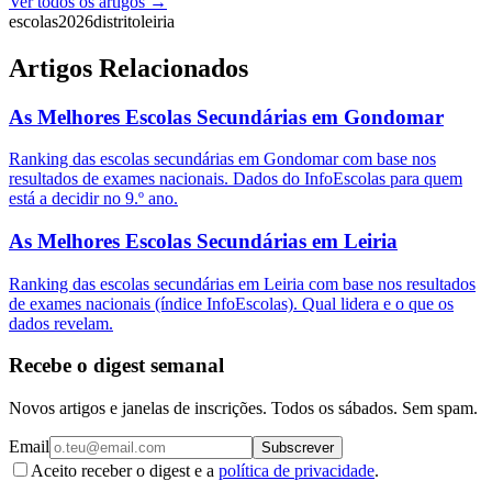
Ver todos os artigos →
escolas
2026
distrito
leiria
Artigos Relacionados
As Melhores Escolas Secundárias em Gondomar
Ranking das escolas secundárias em Gondomar com base nos
resultados de exames nacionais. Dados do InfoEscolas para quem
está a decidir no 9.º ano.
As Melhores Escolas Secundárias em Leiria
Ranking das escolas secundárias em Leiria com base nos resultados
de exames nacionais (índice InfoEscolas). Qual lidera e o que os
dados revelam.
Recebe o digest semanal
Novos artigos e janelas de inscrições. Todos os sábados. Sem spam.
Email
Subscrever
Aceito receber o digest e a
política de privacidade
.