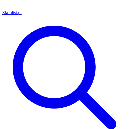
Skoolist
.pt