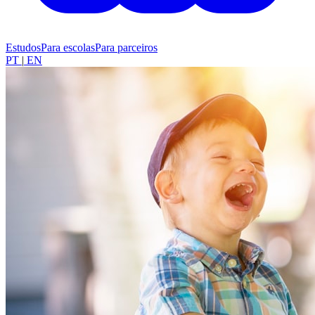
Estudos
Para escolas
Para parceiros
PT
|
EN