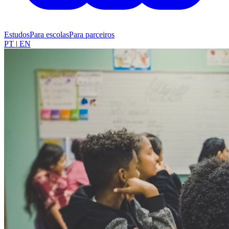
Estudos
Para escolas
Para parceiros
PT
|
EN