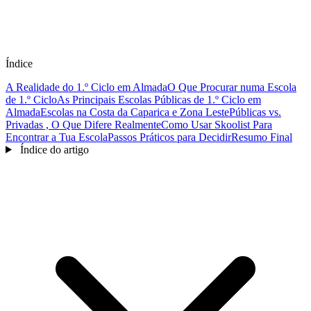
Índice
A Realidade do 1.º Ciclo em Almada
O Que Procurar numa Escola
de 1.º Ciclo
As Principais Escolas Públicas de 1.º Ciclo em
Almada
Escolas na Costa da Caparica e Zona Leste
Públicas vs.
Privadas , O Que Difere Realmente
Como Usar Skoolist Para
Encontrar a Tua Escola
Passos Práticos para Decidir
Resumo Final
Índice do artigo