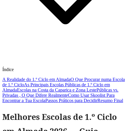
Índice
A Realidade do 1.º Ciclo em Almada
O Que Procurar numa Escola
de 1.º Ciclo
As Principais Escolas Públicas de 1.º Ciclo em
Almada
Escolas na Costa da Caparica e Zona Leste
Públicas vs.
Privadas , O Que Difere Realmente
Como Usar Skoolist Para
Encontrar a Tua Escola
Passos Práticos para Decidir
Resumo Final
Melhores Escolas de 1.º Ciclo