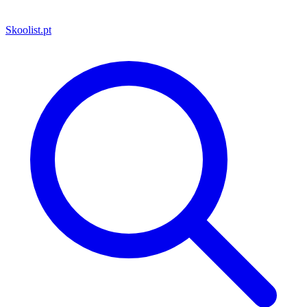
Skoolist
.pt