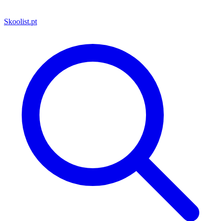
Skoolist
.pt