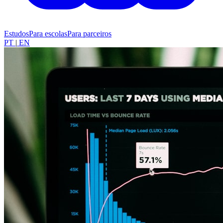
Estudos
Para escolas
Para parceiros
PT
|
EN