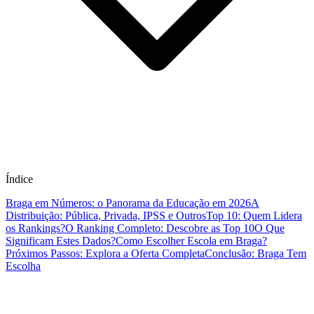
Índice
Braga em Números: o Panorama da Educação em 2026
A
Distribuição: Pública, Privada, IPSS e Outros
Top 10: Quem Lidera
os Rankings?
O Ranking Completo: Descobre as Top 10
O Que
Significam Estes Dados?
Como Escolher Escola em Braga?
Próximos Passos: Explora a Oferta Completa
Conclusão: Braga Tem
Escolha