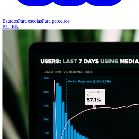
Estudos
Para escolas
Para parceiros
PT
|
EN