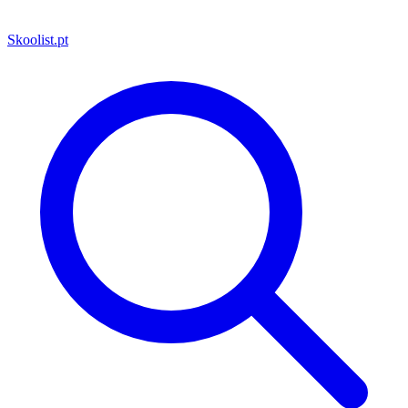
Skoolist
.pt