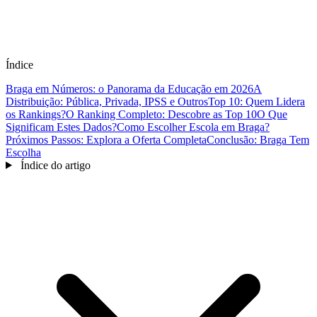
Índice
Braga em Números: o Panorama da Educação em 2026
A
Distribuição: Pública, Privada, IPSS e Outros
Top 10: Quem Lidera
os Rankings?
O Ranking Completo: Descobre as Top 10
O Que
Significam Estes Dados?
Como Escolher Escola em Braga?
Próximos Passos: Explora a Oferta Completa
Conclusão: Braga Tem
Escolha
Índice do artigo