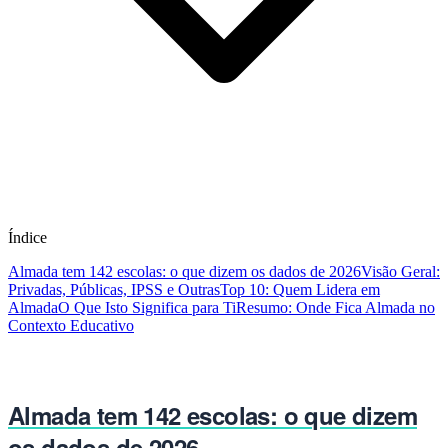
Índice
Almada tem 142 escolas: o que dizem os dados de 2026
Visão Geral:
Privadas, Públicas, IPSS e Outras
Top 10: Quem Lidera em
Almada
O Que Isto Significa para Ti
Resumo: Onde Fica Almada no
Contexto Educativo
Almada tem 142 escolas: o que dizem
os dados de 2026