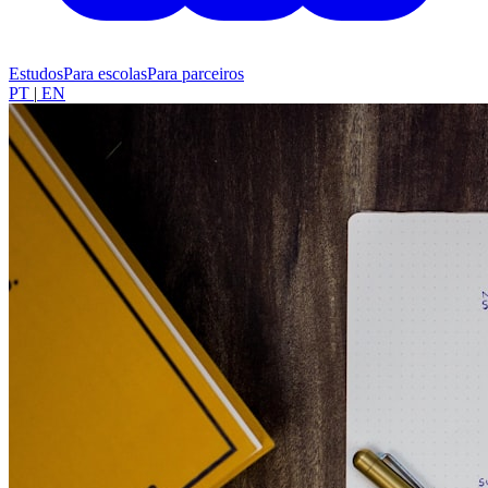
Estudos
Para escolas
Para parceiros
PT
|
EN