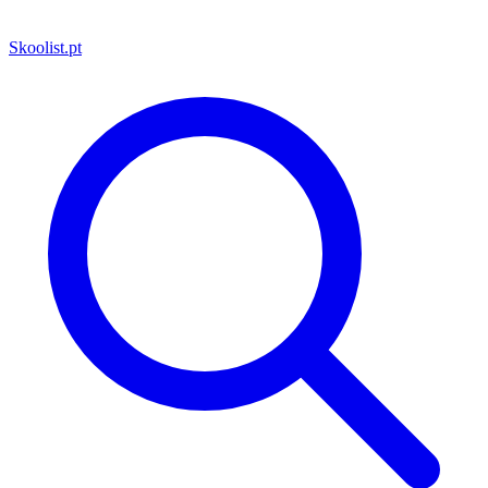
Skoolist
.pt