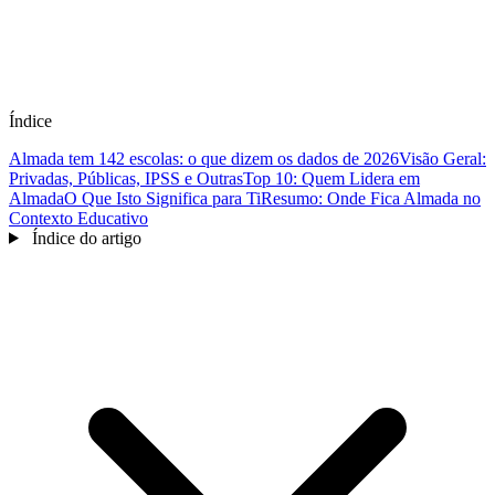
Índice
Almada tem 142 escolas: o que dizem os dados de 2026
Visão Geral:
Privadas, Públicas, IPSS e Outras
Top 10: Quem Lidera em
Almada
O Que Isto Significa para Ti
Resumo: Onde Fica Almada no
Contexto Educativo
Índice do artigo