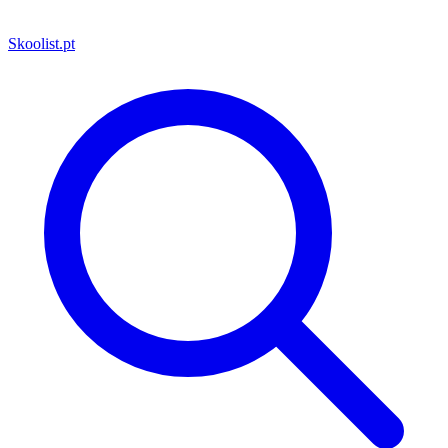
Skoolist
.pt