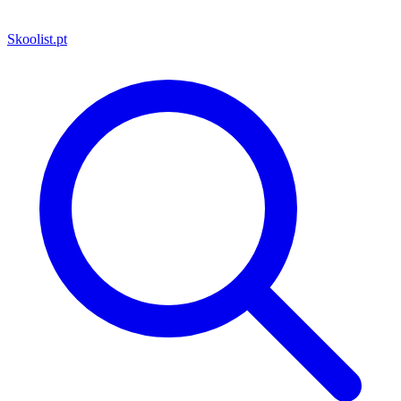
Skoolist
.pt