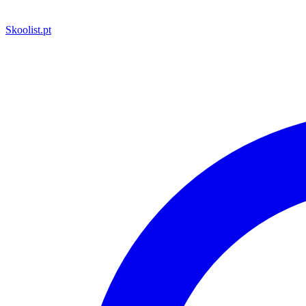
Skoolist
.pt