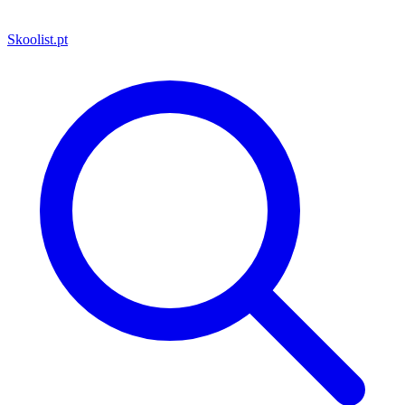
Skoolist
.pt