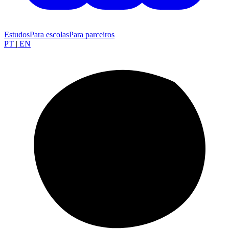
Estudos
Para escolas
Para parceiros
PT
|
EN