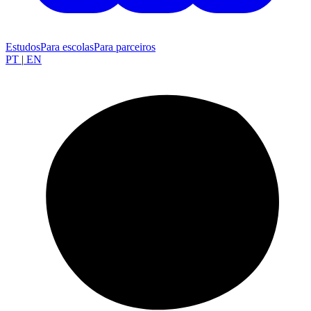
Estudos
Para escolas
Para parceiros
PT
|
EN