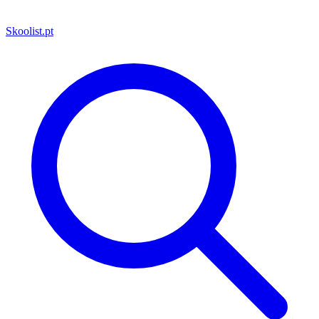
Skoolist
.pt